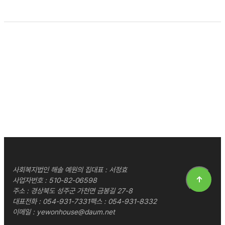
사회복지법인 해솔 예원의 집
대표 : 서정효
↑
사업자번호 : 510-82-06598
주소 : 경상북도 성주군 가천면 금봉길 27-8
대표전화 :
054-931-7331
팩스 : 054-931-8332
이메일 :
yewonhouse@daum.net