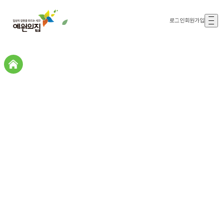
로그인
회원가입
갤러리존
갤러리존
예원의집스토리