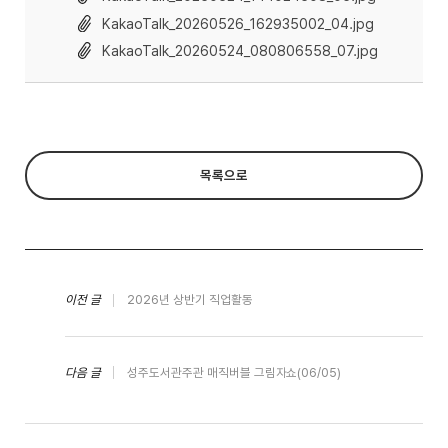
KakaoTalk_20260526_162935002_04.jpg
KakaoTalk_20260524_080806558_07.jpg
목록으로
이전 글
2026년 상반기 직업활동
다음 글
성주도서관주관 매직버블 그림자쇼(06/05)