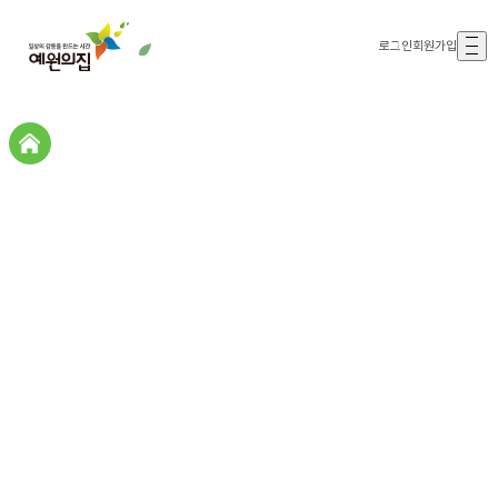
로그인
회원가입
갤러리존
갤러리존
자원봉사
(삶을누리고)