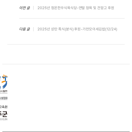
이전 글
2025년 청온한우식육식당-연말 정육 및 건망고 후원
다음 글
2025년 성탄 특식(분식) 후원-가천모이세김밥(12/24)