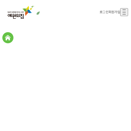
로그인
회원가입
갤러리존
갤러리존
후원(복을나누고)