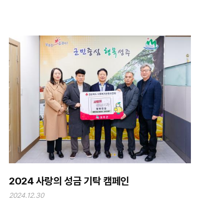
2024 사랑의 성금 기탁 캠페인
2024.12.30