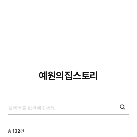
예원의집스토리
총
132
건