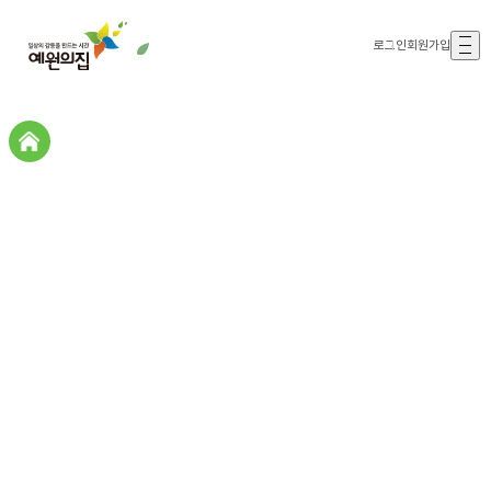
로그인
회원가입
갤러리존
갤러리존
예원의집스토리