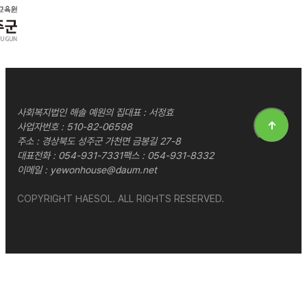
사회복지법인 해솔 예원의 집
대표 : 서정효
↑
사업자번호 : 510-82-06598
주소 : 경상북도 성주군 가천면 금봉길 27-8
대표전화 :
054-931-7331
팩스 : 054-931-8332
이메일 :
yewonhouse@daum.net
COPYRIGHT HAESOL. ALL RIGHTS RESERVED.