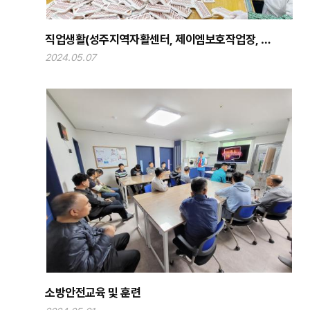
직업생활(성주지역자활센터, 제이엠보호작업장, 밀
알센터)
2024.05.07
소방안전교육 및 훈련