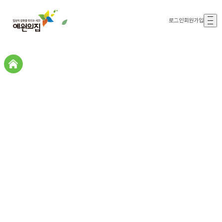
로그인
회원가입
갤러리존
갤러리존
예원의집스토리