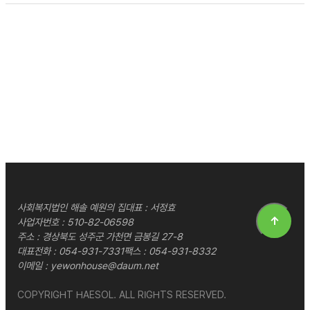
사회복지법인 해솔 예원의 집
대표 : 서정효
↑
사업자번호 : 510-82-06598
주소 : 경상북도 성주군 가천면 금봉길 27-8
대표전화 :
054-931-7331
팩스 : 054-931-8332
이메일 :
yewonhouse@daum.net
COPYRIGHT HAESOL. ALL RIGHTS RESERVED.