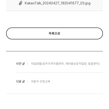
KakaoTalk_20240427_182041677_03.jpg
목록으로
이전 글
직업생활(성주지역자활센터, 제이엠보호작업장, 밀알센터)
다음 글
이용자 인권교육