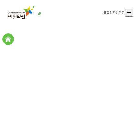
로그인
회원가입
갤러리존
갤러리존
예원의집스토리