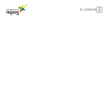
로그인
회원가입
해처럼 밝고 솔처럼 푸르게 ‘해솔’
나를 만나는 모든 사람이 더 행복해 질 수 있도록
하겠습니다!