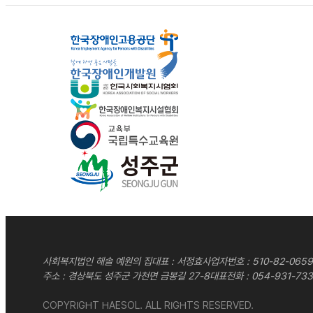
사회복지법인 해솔 예원의 집
대표 : 서정효
사업자번호 : 510-82-065
주소 : 경상북도 성주군 가천면 금봉길 27-8
대표전화 :
054-931-733
COPYRIGHT HAESOL. ALL RIGHTS RESERVED.