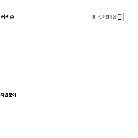
갤러리존
로그인
회원가입
솔’
 지원분야